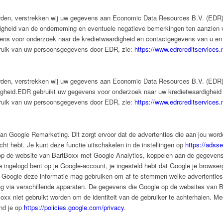
orden, verstrekken wij uw gegevens aan Economic Data Resources B.V. (EDR
gheid van de onderneming en eventuele negatieve bemerkingen ten aanzien v
ns voor onderzoek naar de kredietwaardigheid en contactgegevens van u en 
bruik van uw persoonsgegevens door EDR, zie:
https://www.edrcreditservices.
orden, verstrekken wij uw gegevens aan Economic Data Resources B.V. (EDR
igheid.EDR gebruikt uw gegevens voor onderzoek naar uw kredietwaardigheid 
bruik van uw persoonsgegevens door EDR, zie:
https://www.edrcreditservices.
an Google Remarketing. Dit zorgt ervoor dat de advertenties die aan jou wor
cht hebt. Je kunt deze functie uitschakelen in de instellingen op
https://adss
 op de website van BartBoxx met Google Analytics, koppelen aan de gegeven
e ingelogd bent op je Google-account, je ingesteld hebt dat Google je brows
t Google deze informatie mag gebruiken om af te stemmen welke advertenties
ng via verschillende apparaten. De gegevens die Google op de websites van 
xx niet gebruikt worden om de identiteit van de gebruiker te achterhalen. Me
nd je op
https://policies.google.com/privacy
.