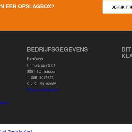
AN EEN OPSLAGBOX?
BEKIJK PR
BEDRIJFSGEGEVENS
DIT
KL
BartBoxx
Primulalaan 2 b1
6851 TD Huissen
T: 085–4017673
K.v.K.: 58183965
Privacy Statement
megen
Enfold Theme by Kriesi