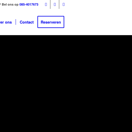
? Bel ons op
085-4017673
er ons
Contact
Reserveren