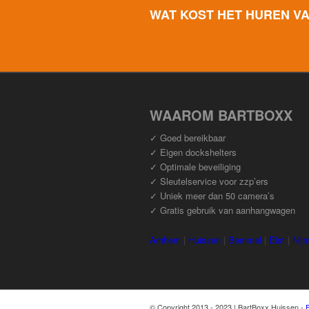
WAT KOST HET HUREN V
WAAROM BARTBOXX
✓ Goed bereikbaar
✓ Eigen dockshelters
✓ Optimale beveiliging
✓ Sleutelservice voor zzp’ers
✓ Uniek meer dan 50 camera’s
✓ Gratis gebruik van aanhangwagen
Arnhem
|
Huissen
|
Bemmel
|
Elst
|
Nij
© Copyright 2013 - 2023 | BartBoxx Huissen -