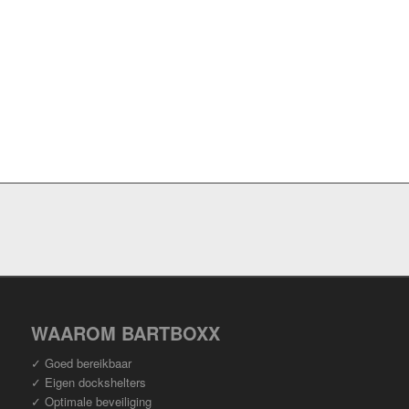
WAAROM BARTBOXX
✓ Goed bereikbaar
✓ Eigen dockshelters
✓ Optimale beveiliging