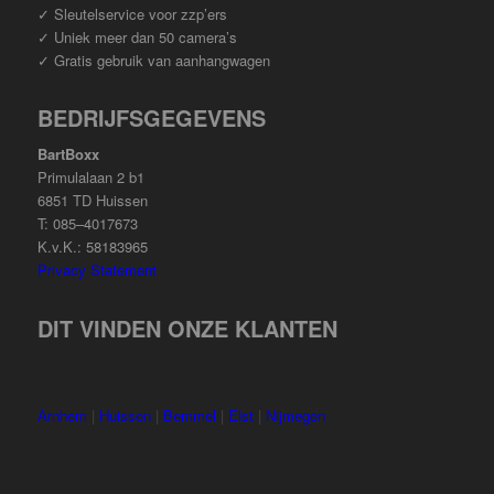
✓ Sleutelservice voor zzp’ers
✓ Uniek meer dan 50 camera’s
✓ Gratis gebruik van aanhangwagen
BEDRIJFSGEGEVENS
BartBoxx
Primulalaan 2 b1
6851 TD Huissen
T: 085–4017673
K.v.K.: 58183965
Privacy Statement
DIT VINDEN ONZE KLANTEN
Arnhem
|
Huissen
|
Bemmel
|
Elst
|
Nijmegen